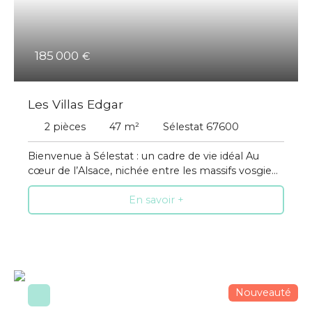
185 000
€
Les Villas Edgar
2
pièces
47
m²
Sélestat 67600
Bienvenue à Sélestat : un cadre de vie idéal Au
cœur de l’Alsace, nichée entre les massifs vosgiens
et les plaines du Rhin, une ville dynamique, qui
En savoir +
saura vous séduire. Sélestat offre une localisation
idéale, à mi-chemin entre Strasbourg et Colmar.
La ville est facilement accessible grâce aux axes
autoroutiers et à la gare connectée aux grandes
lignes. Vous serez charmés par cette ville, à taille
humaine, par son cadre naturel exceptionnel, par
son centre-ville animé, ses restaurants, ses
Nouveauté
marchés. Vous profiterez des établissements