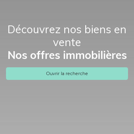
Découvrez nos biens en
vente
Nos offres immobilières
Ouvrir la recherche
Type d'offre
Vente
Type de bien
Appartement
Localisation
Sélestat (67600)
Budget max (€)