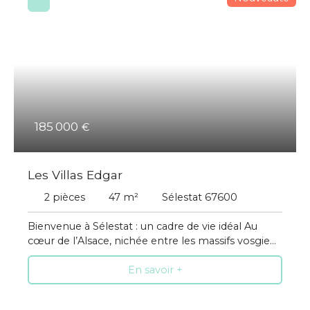
185 000
€
Les Villas Edgar
2
pièces
47
m²
Sélestat 67600
Bienvenue à Sélestat : un cadre de vie idéal Au
cœur de l’Alsace, nichée entre les massifs vosgiens
et les plaines du Rhin, une ville dynamique, qui
En savoir +
saura vous séduire. Sélestat offre une localisation
idéale, à mi-chemin entre Strasbourg et Colmar.
La ville est facilement accessible grâce aux axes