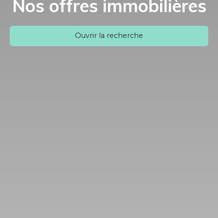
Nos offres immobilières
Ouvrir la recherche
Type d'offre
Vente
Type de bien
Appartement
Localisation
Budget max (€)
Surface min (m²)
Rechercher