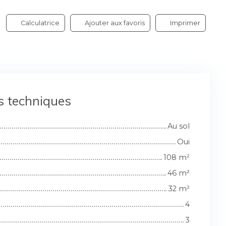
Calculatrice
Ajouter aux favoris
Imprimer
s techniques
Au sol
Oui
108
m²
46
m²
32
m²
4
3