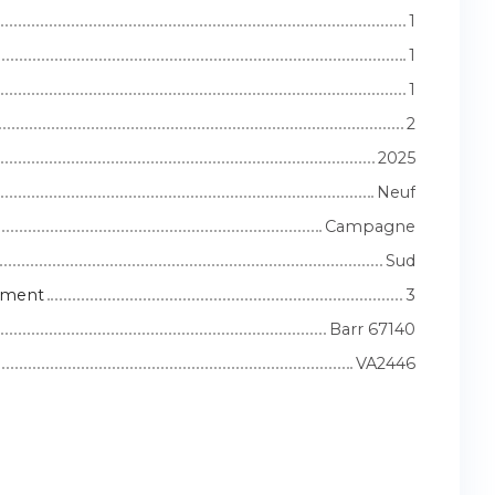
1
1
1
2
2025
Neuf
Campagne
Sud
iment
3
Barr 67140
VA2446