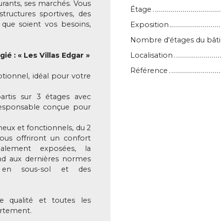
urants, ses marchés. Vous
Étage
structures sportives, des
 que soient vos besoins,
Exposition
Nombre d'étages du bât
é : « Les Villas Edgar »
Localisation
Référence
ptionnel, idéal pour votre
artis sur 3 étages avec
responsable conçue pour
eux et fonctionnels, du 2
ous offriront un confort
alement exposées, la
nd aux dernières normes
s en sous-sol et des
e qualité et toutes les
artement.