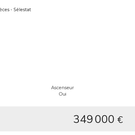
Ascenseur
Oui
349 000
€