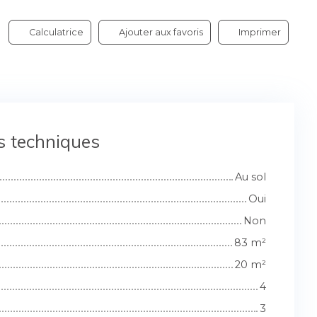
Calculatrice
Ajouter aux favoris
Imprimer
s techniques
Au sol
Oui
Non
83
m²
20
m²
4
3