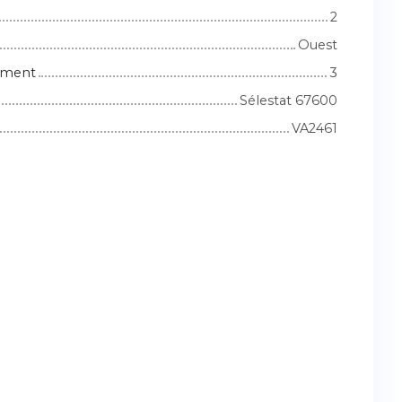
2
Ouest
iment
3
Sélestat 67600
VA2461