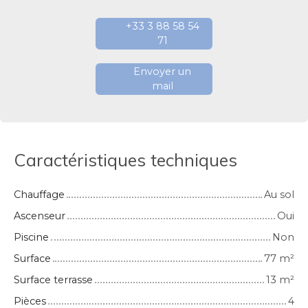
+33 3 88 58 54
71
Envoyer un
mail
Caractéristiques techniques
Chauffage
Au sol
Ascenseur
Oui
Piscine
Non
Surface
77
m²
Surface terrasse
13
m²
Pièces
4