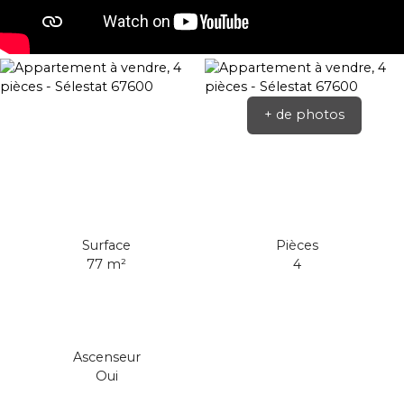
+ de photos
Surface
Pièces
77
m²
4
Ascenseur
Oui