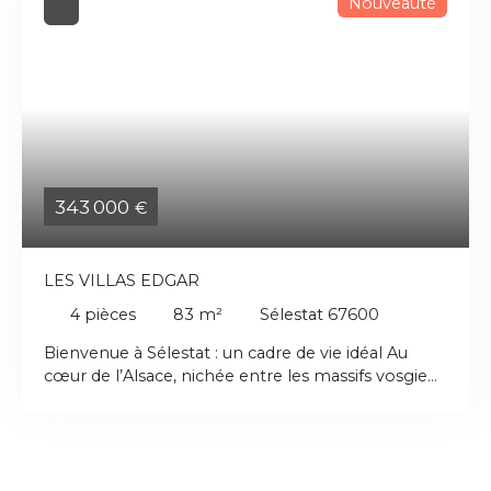
Nouveauté
343 000
€
LES VILLAS EDGAR
4
pièces
83
m²
Sélestat 67600
Bienvenue à Sélestat : un cadre de vie idéal Au
cœur de l’Alsace, nichée entre les massifs vosgiens
et les plaines du Rhin, une ville dynamique, qui
saura vous séduire. Sélestat offre une localisation
idéale, à mi-chemin entre Strasbourg et Colmar.
La ville est facilement accessible grâce aux axes