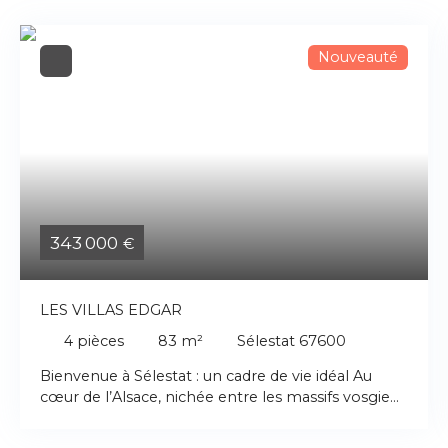
Nouveauté
343 000
€
LES VILLAS EDGAR
4
pièces
83
m²
Sélestat 67600
Bienvenue à Sélestat : un cadre de vie idéal Au
cœur de l’Alsace, nichée entre les massifs vosgiens
et les plaines du Rhin, une ville dynamique, qui
saura vous séduire. Sélestat offre une localisation