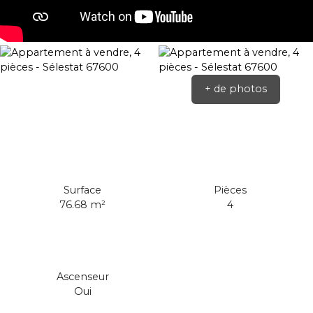
+ de photos
Surface
Pièces
76.68
m²
4
Ascenseur
Oui