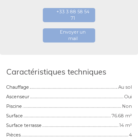
+33 3 88 58 54
71
Envoyer un
mail
Caractéristiques techniques
Chauffage
Au sol
Ascenseur
Oui
Piscine
Non
Surface
76.68
m²
Surface terrasse
14
m²
Pièces
4