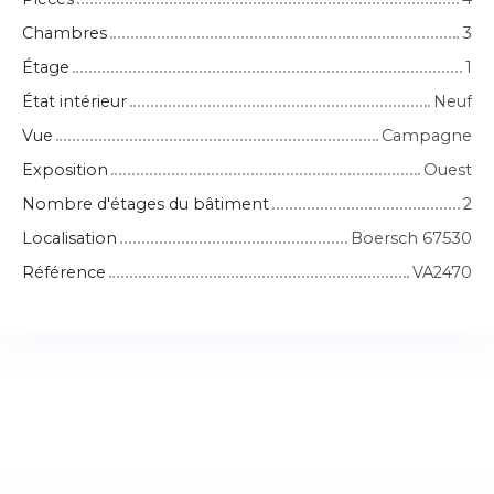
Chambres
3
Étage
1
État intérieur
Neuf
Vue
Campagne
Exposition
Ouest
Nombre d'étages du bâtiment
2
Localisation
Boersch 67530
Référence
VA2470