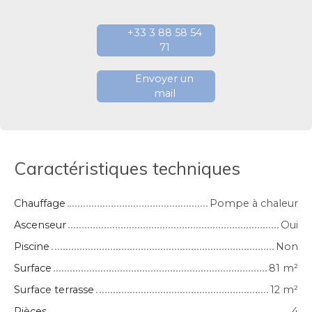
+33 3 88 58 54
71
Envoyer un
mail
Caractéristiques techniques
Chauffage
Pompe à chaleur
Ascenseur
Oui
Piscine
Non
Surface
81
m²
Surface terrasse
12
m²
Pièces
4