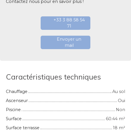
Contactez nous pour en savoir plus !
+33 3 88 58 54
71
Envoyer un
mail
Caractéristiques techniques
Chauffage
Au sol
Ascenseur
Oui
Piscine
Non
Surface
60.44
m²
Surface terrasse
18
m²