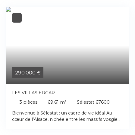
290 000
€
LES VILLAS EDGAR
3
pièces
69.61
m²
Sélestat 67600
Bienvenue à Sélestat : un cadre de vie idéal Au
cœur de l’Alsace, nichée entre les massifs vosgiens
et les plaines du Rhin, une ville dynamique, qui
saura vous séduire. Sélestat offre une localisation