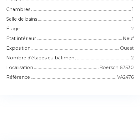
Chambres
1
Salle de bains
1
Étage
2
État intérieur
Neuf
Exposition
Ouest
Nombre d'étages du bâtiment
2
Localisation
Boersch 67530
Référence
VA2476