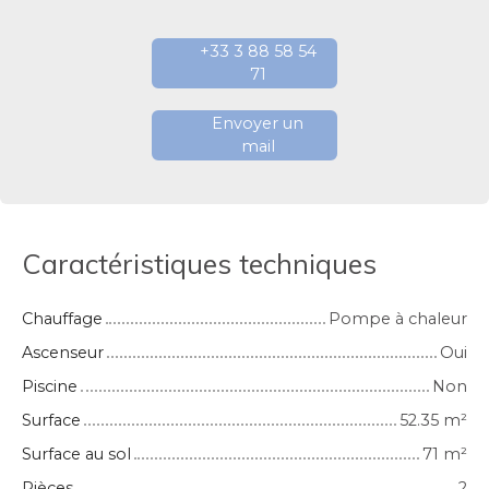
+33 3 88 58 54
71
Envoyer un
mail
Caractéristiques techniques
Chauffage
Pompe à chaleur
Ascenseur
Oui
Piscine
Non
Surface
52.35
m²
Surface au sol
71
m²
Pièces
2