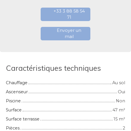
+33 3 88 58 54
71
Envoyer un
mail
Caractéristiques techniques
Chauffage
Au sol
Ascenseur
Oui
Piscine
Non
Surface
47
m²
Surface terrasse
15
m²
Pièces
2