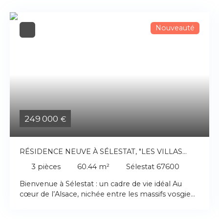
Nouveauté
249 000
€
RÉSIDENCE NEUVE À SÉLESTAT, "LES VILLAS
EDGAR"
3
pièces
60.44
m²
Sélestat 67600
Bienvenue à Sélestat : un cadre de vie idéal Au
cœur de l’Alsace, nichée entre les massifs vosgiens
et les plaines du Rhin, une ville dynamique, qui
saura vous séduire. Sélestat offre une localisation