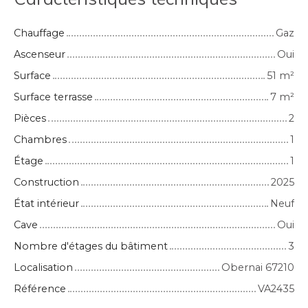
Chauffage
Gaz
Ascenseur
Oui
Surface
51
m²
Surface terrasse
7
m²
Pièces
2
Chambres
1
Étage
1
Construction
2025
État intérieur
Neuf
Cave
Oui
Nombre d'étages du bâtiment
3
Localisation
Obernai 67210
Référence
VA2435