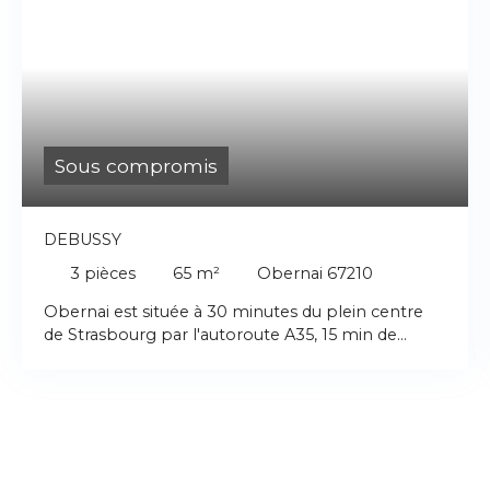
Sous compromis
DEBUSSY
3
pièces
65
m²
Obernai 67210
Obernai est située à 30 minutes du plein centre
de Strasbourg par l'autoroute A35, 15 min de
l'aéroport d'Entzheim et 20 minutes de Colmar.
Avec un peu plus de 11 000 habitants, Obernai
réussit le pari délicat de conjuguer attractivité
économique et préservation de son patrimoine.
La commune profite d’un bassin d’emploi
dynamique tout en conservant un cadre de vie